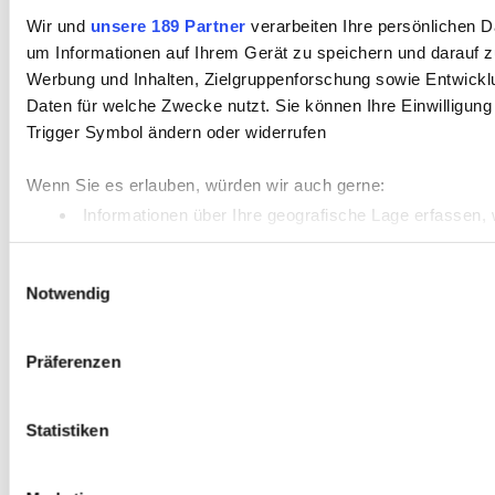
Wir und
unsere 189 Partner
verarbeiten Ihre persönlichen Da
um Informationen auf Ihrem Gerät zu speichern und darauf z
Werbung und Inhalten, Zielgruppenforschung sowie Entwickl
Daten für welche Zwecke nutzt. Sie können Ihre Einwilligung
Trigger Symbol ändern oder widerrufen
Wenn Sie es erlauben, würden wir auch gerne:
Informationen über Ihre geografische Lage erfassen, 
Ihr Gerät durch aktives Scannen nach bestimmten Merk
Einwilligungsauswahl
Erfahren Sie mehr darüber, wie Ihre persönlichen Daten vera
Notwendig
Einzelheiten
fest.
Präferenzen
Statistiken