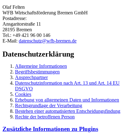
Olaf Felten
WFB Wirtschaftsförderung Bremen GmbH
Postadresse:
Ansgaritorstraße 11
28195 Bremen
Tel.: +49 421 96 00 146
E-Mail:
datenschutz@wfb-bremen.de
Datenschutzerklärung
Allgemeine Informationen
Begriffsbestimmungen
Ansprechpartner
Datenschutzinformation nach Art. 13 und Art. 14 EU
DSGVO
Cookies
Erhebung von allgemeinen Daten und Informationen
Rechtsgrundlage der Verarbeitung
Bestehen einer automatisierten Entscheidungsfindung
Rechte der betroffenen Person
Zusätzliche Informationen zu Plugins