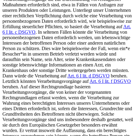
Maßnahmen erforderlich sind, etwa in Fällen von Anfragen zur
unseren Produkten oder Leistungen. Unterliegt unser Unternehmen
einer rechtlichen Verpflichtung durch welche eine Verarbeitung von
personenbezogenen Daten erforderlich wird, wie beispielsweise zur
Erfüllung steuerlicher Pflichten, so basiert die Verarbeitung auf
Art.
6 I lit. c DSGVO
. In seltenen Fällen könnte die Verarbeitung von
personenbezogenen Daten erforderlich werden, um lebenswichtige
Interessen der betroffenen Person oder einer anderen natürlichen
Person zu schützen. Dies wäre beispielsweise der Fall, wenn ein*e
Besucher*in in unserem Betrieb verletzt werden würde und
daraufhin sein Name, sein Alter, seine Krankenkassendaten oder
sonstige lebenswichtige Informationen an einen Arzt, ein
Krankenhaus oder sonstige Dritte weitergegeben werden müssten.
Dann würde die Verarbeitung auf
Art. 6 I lit. d DSGVO
beruhen.
Letztlich könnten Verarbeitungsvorgänge auf
Art. 6 I lit. f DSGVO
beruhen. Auf dieser Rechtsgrundlage basieren
Verarbeitungsvorgänge, die von keiner der vorgenannten
Rechtsgrundlagen erfasst werden, wenn die Verarbeitung zur
Wahrung eines berechtigten Interesses unseres Unternehmens oder
eines Dritten erforderlich ist, sofern die Interessen, Grundrechte und
Grundfreiheiten des Betroffenen nicht überwiegen. Solche
Verarbeitungsvorgänge sind uns insbesondere deshalb gestattet, weil
sie durch den Europäischen Gesetzgeber besonders erwähnt
wurden. Er vertrat insoweit die Auffassung, dass ein berechtigtes
Interesse anzunehmen sein könnte, wenn die betroffene Person ein