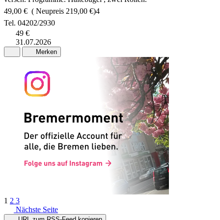
49,00 € ( Neupreis 219,00 €)4
Tel. 04202/2930
49 €
31.07.2026
Merken
1
2
3
Nächste Seite
URL zum RSS-Feed kopieren