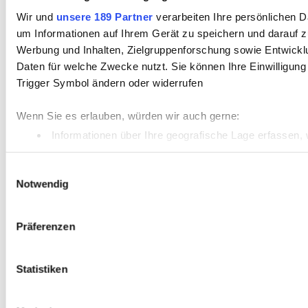
Wir und
unsere 189 Partner
verarbeiten Ihre persönlichen Da
um Informationen auf Ihrem Gerät zu speichern und darauf z
Werbung und Inhalten, Zielgruppenforschung sowie Entwickl
Daten für welche Zwecke nutzt. Sie können Ihre Einwilligung
Trigger Symbol ändern oder widerrufen
Wenn Sie es erlauben, würden wir auch gerne:
Informationen über Ihre geografische Lage erfassen, 
Ihr Gerät durch aktives Scannen nach bestimmten Merk
Einwilligungsauswahl
Erfahren Sie mehr darüber, wie Ihre persönlichen Daten vera
Notwendig
Einzelheiten
fest.
Präferenzen
Statistiken