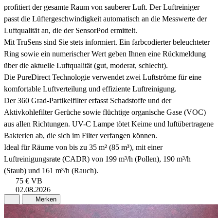
profitiert der gesamte Raum von sauberer Luft. Der Luftreiniger
passt die Lüftergeschwindigkeit automatisch an die Messwerte der
Luftqualität an, die der SensorPod ermittelt.
Mit TruSens sind Sie stets informiert. Ein farbcodierter beleuchteter
Ring sowie ein numerischer Wert geben Ihnen eine Rückmeldung
über die aktuelle Luftqualität (gut, moderat, schlecht).
Die PureDirect Technologie verwendet zwei Luftströme für eine
komfortable Luftverteilung und effiziente Luftreinigung.
Der 360 Grad-Partikelfilter erfasst Schadstoffe und der
Aktivkohlefilter Gerüche sowie flüchtige organische Gase (VOC)
aus allen Richtungen. UV-C Lampe tötet Keime und luftübertragene
Bakterien ab, die sich im Filter verfangen können.
Ideal für Räume von bis zu 35 m² (85 m³), mit einer
Luftreinigungsrate (CADR) von 199 m³/h (Pollen), 190 m³/h
(Staub) und 161 m³/h (Rauch).
75 €
VB
02.08.2026
Merken