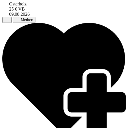
Osterholz
25 €
VB
09.08.2026
Merken