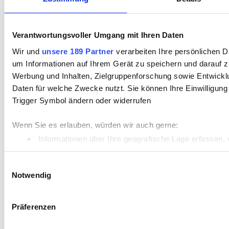
Verantwortungsvoller Umgang mit Ihren Daten
Wir und
unsere 189 Partner
verarbeiten Ihre persönlichen Da
um Informationen auf Ihrem Gerät zu speichern und darauf z
Werbung und Inhalten, Zielgruppenforschung sowie Entwickl
Daten für welche Zwecke nutzt. Sie können Ihre Einwilligung
Trigger Symbol ändern oder widerrufen
Wenn Sie es erlauben, würden wir auch gerne:
Informationen über Ihre geografische Lage erfassen, 
Ihr Gerät durch aktives Scannen nach bestimmten Merk
Einwilligungsauswahl
Erfahren Sie mehr darüber, wie Ihre persönlichen Daten vera
Notwendig
Einzelheiten
fest.
Präferenzen