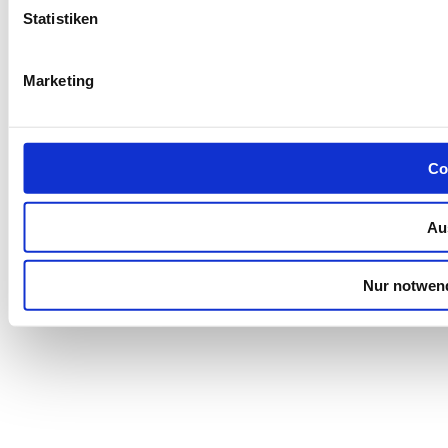
Statistiken
Marketing
Co
Au
Nur notwen