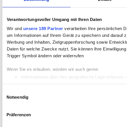
Verantwortungsvoller Umgang mit Ihren Daten
Wir und
unsere 189 Partner
verarbeiten Ihre persönlichen Da
um Informationen auf Ihrem Gerät zu speichern und darauf z
Werbung und Inhalten, Zielgruppenforschung sowie Entwickl
Daten für welche Zwecke nutzt. Sie können Ihre Einwilligung
Trigger Symbol ändern oder widerrufen
Wenn Sie es erlauben, würden wir auch gerne:
Informationen über Ihre geografische Lage erfassen, 
Ihr Gerät durch aktives Scannen nach bestimmten Merk
Einwilligungsauswahl
Erfahren Sie mehr darüber, wie Ihre persönlichen Daten vera
Notwendig
Einzelheiten
fest.
Präferenzen