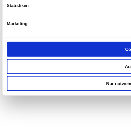
Statistiken
Marketing
Co
Au
Nur notwen