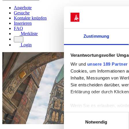
Angebote
Gesuche
Kontakte knüpfen
Inserieren
FAQ
Merkliste
Zustimmung
Login
Verantwortungsvoller Umgan
Wir und
unsere 189 Partner
Cookies, um Informationen a
Inhalte, Messungen von Werb
Sie entscheiden darüber, wer
Erklärung oder durch Klicken
Wenn Sie es erlauben, würde
Informationen über Ih
Einwilligungsauswahl
Ihr Gerät durch aktiv
Notwendig
Erfahren Sie mehr darüber, w