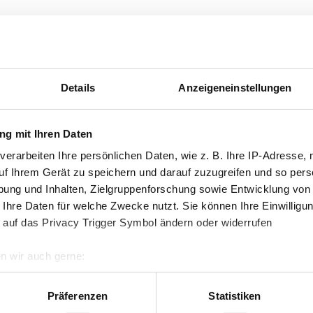
Details
Anzeigeneinstellungen
g mit Ihren Daten
verarbeiten Ihre persönlichen Daten, wie z. B. Ihre IP-Adresse, 
uf Ihrem Gerät zu speichern und darauf zuzugreifen und so pers
ung und Inhalten, Zielgruppenforschung sowie Entwicklung von
 Ihre Daten für welche Zwecke nutzt. Sie können Ihre Einwilligun
 auf das Privacy Trigger Symbol ändern oder widerrufen
n wir auch gerne:
re geografische Lage erfassen, welche bis auf einige Meter gen
es Scannen nach bestimmten Merkmalen (Fingerprinting) identifi
Präferenzen
Statistiken
ie Ihre persönlichen Daten verarbeitet werden, und legen Sie I