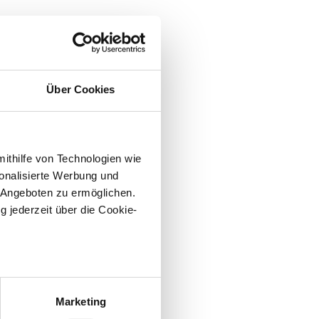
Über Cookies
mithilfe von Technologien wie
onalisierte Werbung und
 Angeboten zu ermöglichen.
g jederzeit über die Cookie-
au sein können
zieren
Marketing
hre Präferenzen im
Abschnitt