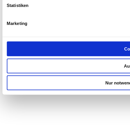
Statistiken
Marketing
Co
Au
Nur notwen