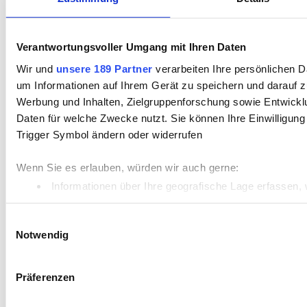
Verantwortungsvoller Umgang mit Ihren Daten
Wir und
unsere 189 Partner
verarbeiten Ihre persönlichen Da
um Informationen auf Ihrem Gerät zu speichern und darauf z
Werbung und Inhalten, Zielgruppenforschung sowie Entwickl
Daten für welche Zwecke nutzt. Sie können Ihre Einwilligung
Trigger Symbol ändern oder widerrufen
Wenn Sie es erlauben, würden wir auch gerne:
Informationen über Ihre geografische Lage erfassen, 
Ihr Gerät durch aktives Scannen nach bestimmten Merk
Einwilligungsauswahl
Erfahren Sie mehr darüber, wie Ihre persönlichen Daten vera
Notwendig
Einzelheiten
fest.
Präferenzen