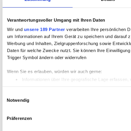
Verantwortungsvoller Umgang mit Ihren Daten
Wir und
unsere 189 Partner
verarbeiten Ihre persönlichen Da
um Informationen auf Ihrem Gerät zu speichern und darauf z
Werbung und Inhalten, Zielgruppenforschung sowie Entwickl
Daten für welche Zwecke nutzt. Sie können Ihre Einwilligung
Trigger Symbol ändern oder widerrufen
Wenn Sie es erlauben, würden wir auch gerne:
Informationen über Ihre geografische Lage erfassen, 
Ihr Gerät durch aktives Scannen nach bestimmten Merk
Einwilligungsauswahl
Erfahren Sie mehr darüber, wie Ihre persönlichen Daten vera
Notwendig
Einzelheiten
fest.
Präferenzen