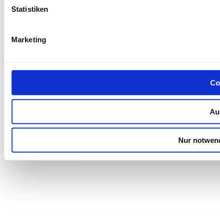
Statistiken
Marketing
Co
Au
Nur notwen