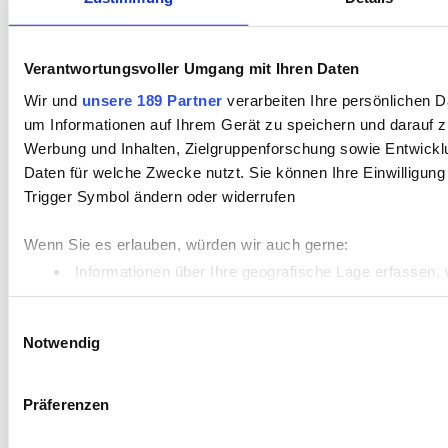
Verantwortungsvoller Umgang mit Ihren Daten
Wir und
unsere 189 Partner
verarbeiten Ihre persönlichen Da
um Informationen auf Ihrem Gerät zu speichern und darauf z
Werbung und Inhalten, Zielgruppenforschung sowie Entwickl
Daten für welche Zwecke nutzt. Sie können Ihre Einwilligung
Trigger Symbol ändern oder widerrufen
Wenn Sie es erlauben, würden wir auch gerne:
Informationen über Ihre geografische Lage erfassen, 
Ihr Gerät durch aktives Scannen nach bestimmten Merk
Einwilligungsauswahl
Erfahren Sie mehr darüber, wie Ihre persönlichen Daten vera
Notwendig
Einzelheiten
fest.
Präferenzen