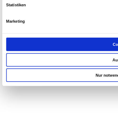
Statistiken
Marketing
Co
Au
Nur notwen