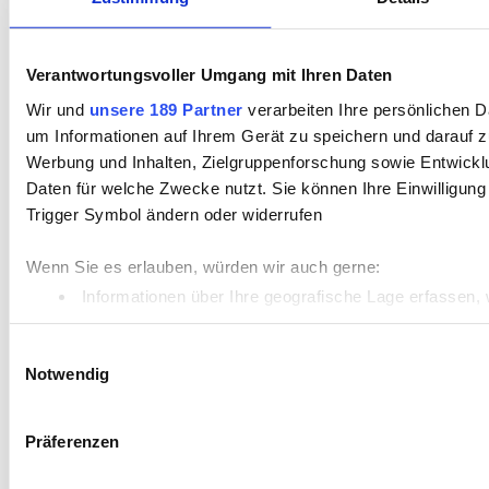
Verantwortungsvoller Umgang mit Ihren Daten
Wir und
unsere 189 Partner
verarbeiten Ihre persönlichen Da
um Informationen auf Ihrem Gerät zu speichern und darauf z
Werbung und Inhalten, Zielgruppenforschung sowie Entwickl
Daten für welche Zwecke nutzt. Sie können Ihre Einwilligung
Trigger Symbol ändern oder widerrufen
Wenn Sie es erlauben, würden wir auch gerne:
Informationen über Ihre geografische Lage erfassen, 
Ihr Gerät durch aktives Scannen nach bestimmten Merk
Einwilligungsauswahl
Erfahren Sie mehr darüber, wie Ihre persönlichen Daten vera
Notwendig
Einzelheiten
fest.
Präferenzen