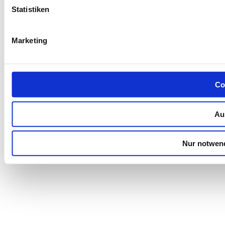
Statistiken
Marketing
Co
Au
Nur notwen