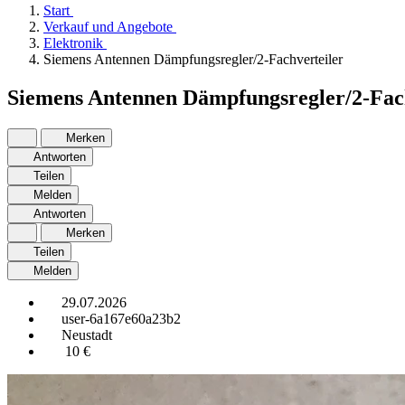
Start
Verkauf und Angebote
Elektronik
Siemens Antennen Dämpfungsregler/2-Fachverteiler
Siemens Antennen Dämpfungsregler/2-Fac
Merken
Antworten
Teilen
Melden
Antworten
Merken
Teilen
Melden
29.07.2026
user-6a167e60a23b2
Neustadt
10 €