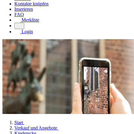
Kontakte knüpfen
Inserieren
FAQ
Merkliste
Login
Start
Verkauf und Angebote
Kinderecke