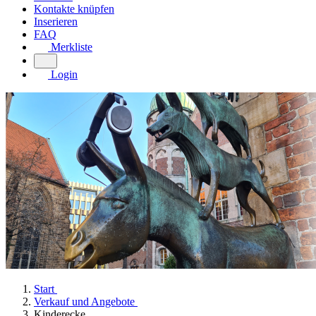
Kontakte knüpfen
Inserieren
FAQ
Merkliste
Login
Start
Verkauf und Angebote
Kinderecke