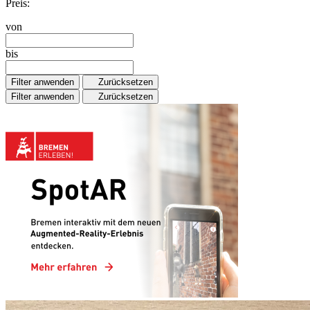
Preis:
von
bis
Filter anwenden
Zurücksetzen
Filter anwenden
Zurücksetzen