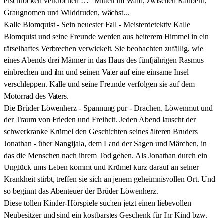
erschrocken verkrochen …" Mitten im Wald, zwischen Räubern,
Graugnomen und Wilddruden, wächst...
Kalle Blomquist - Sein neuester Fall - Meisterdetektiv Kalle
Blomquist und seine Freunde werden aus heiterem Himmel in ein
rätselhaftes Verbrechen verwickelt. Sie beobachten zufällig, wie
eines Abends drei Männer in das Haus des fünfjährigen Rasmus
einbrechen und ihn und seinen Vater auf eine einsame Insel
verschleppen. Kalle und seine Freunde verfolgen sie auf dem
Motorrad des Vaters.
Die Brüder Löwenherz - Spannung pur - Drachen, Löwenmut und
der Traum von Frieden und Freiheit. Jeden Abend lauscht der
schwerkranke Krümel den Geschichten seines älteren Bruders
Jonathan - über Nangijala, dem Land der Sagen und Märchen, in
das die Menschen nach ihrem Tod gehen. Als Jonathan durch ein
Unglück ums Leben kommt und Krümel kurz darauf an seiner
Krankheit stirbt, treffen sie sich an jenem geheimnisvollen Ort. Und
so beginnt das Abenteuer der Brüder Löwenherz.
Diese tollen Kinder-Hörspiele suchen jetzt einen liebevollen
Neubesitzer und sind ein kostbarstes Geschenk für Ihr Kind bzw.