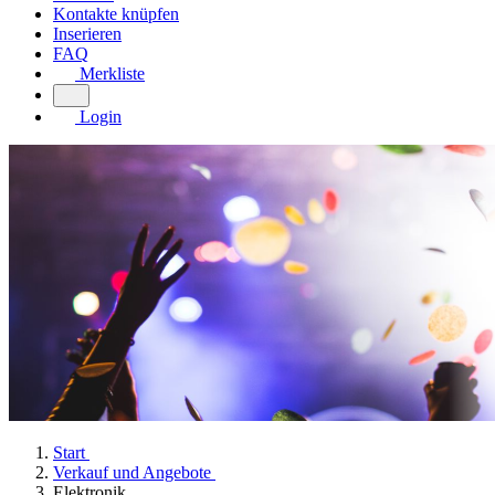
Kontakte knüpfen
Inserieren
FAQ
Merkliste
Login
Start
Verkauf und Angebote
Elektronik